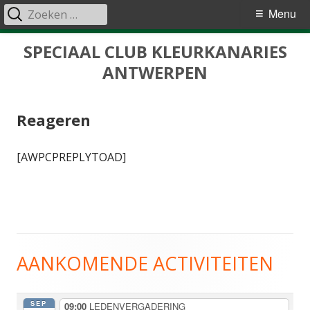
Zoeken
Primair
Menu
naar:
menu
Spring
SPECIAAL CLUB KLEURKANARIES
naar
ANTWERPEN
inhoud
Reageren
[AWPCPREPLYTOAD]
AANKOMENDE ACTIVITEITEN
Hoofd
sidebar
SEP
09:00
LEDENVERGADERING