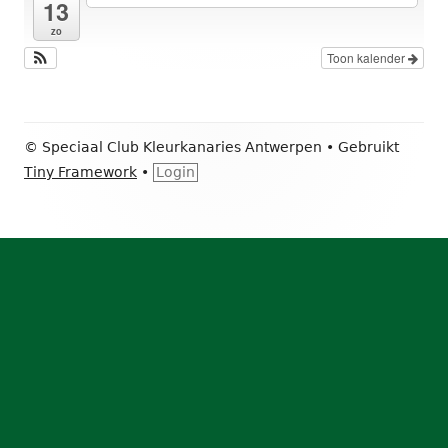
13
zo
Toon kalender
Footer
© Speciaal Club Kleurkanaries Antwerpen
•
Gebruikt
inhoud
Tiny Framework
•
Login