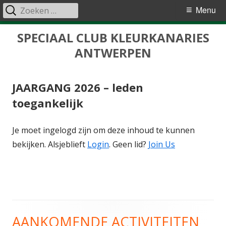
Zoeken
Primair
Menu
naar:
menu
Spring
SPECIAAL CLUB KLEURKANARIES
naar
ANTWERPEN
inhoud
JAARGANG 2026 – leden
toegankelijk
Je moet ingelogd zijn om deze inhoud te kunnen
bekijken. Alsjeblieft
Login
. Geen lid?
Join Us
AANKOMENDE ACTIVITEITEN
Hoofd