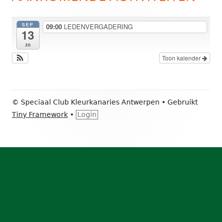
sidebar
SEP
09:00
LEDENVERGADERING
13
zo
Toon kalender
Footer
© Speciaal Club Kleurkanaries Antwerpen
•
Gebruikt
inhoud
Tiny Framework
•
Login