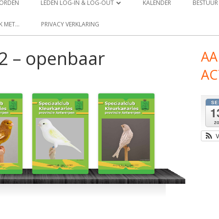
 WORDEN
LEDEN LOG-IN & LOG-OUT
KALENDER
BESTUUR
LEDEN PROFIEL
K MET…
PRIVACY VERKLARING
LEDEN WACHTWOORD RESET
 – openbaar
A
Ho
AC
si
SE
1
z
V