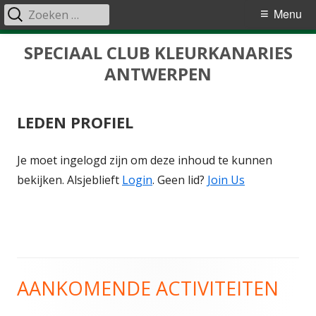
Zoeken
Primair
Menu
naar:
menu
Spring
SPECIAAL CLUB KLEURKANARIES
naar
ANTWERPEN
inhoud
LEDEN PROFIEL
Je moet ingelogd zijn om deze inhoud te kunnen
bekijken. Alsjeblieft
Login
. Geen lid?
Join Us
AANKOMENDE ACTIVITEITEN
Hoofd