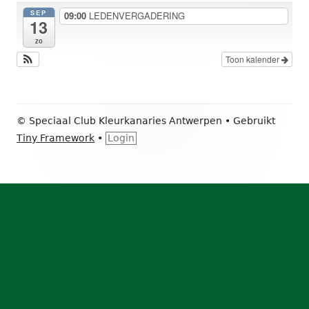
sidebar
SEP
09:00
LEDENVERGADERING
13
zo
Toon kalender
Footer
© Speciaal Club Kleurkanaries Antwerpen
•
Gebruikt
inhoud
Tiny Framework
•
Login