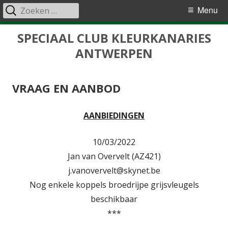
Zoeken
Primair
Menu
naar:
menu
Spring
SPECIAAL CLUB KLEURKANARIES
naar
ANTWERPEN
inhoud
VRAAG EN AANBOD
AANBIEDINGEN
10/03/2022
Jan van Overvelt (AZ421)
j.vanovervelt@skynet.be
Nog enkele koppels broedrijpe grijsvleugels
beschikbaar
***