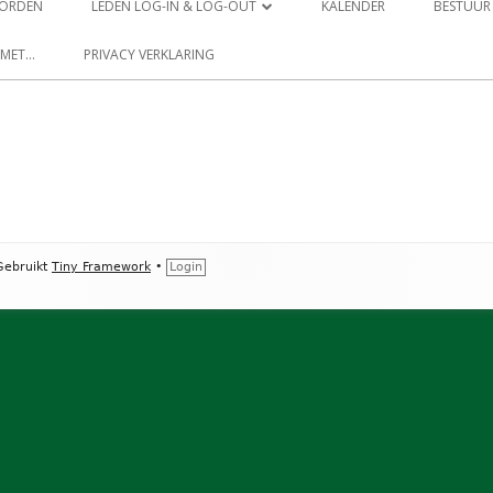
 WORDEN
LEDEN LOG-IN & LOG-OUT
KALENDER
BESTUUR
LEDEN PROFIEL
 MET…
PRIVACY VERKLARING
LEDEN WACHTWOORD RESET
ebruikt
Tiny Framework
•
Login