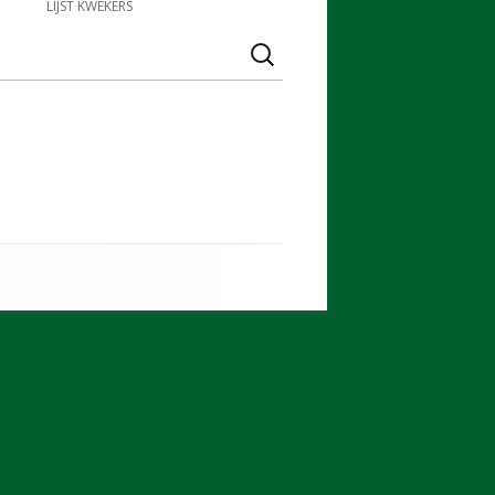
LIJST KWEKERS
Zoeken
naar: