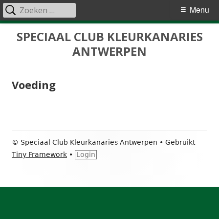
Zoeken
Primair
Menu
naar:
menu
Spring
SPECIAAL CLUB KLEURKANARIES
naar
ANTWERPEN
inhoud
Voeding
Footer
© Speciaal Club Kleurkanaries Antwerpen
•
Gebruikt
inhoud
Tiny Framework
•
Login