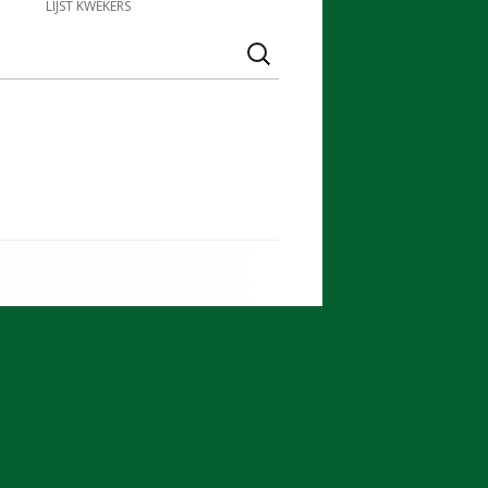
LIJST KWEKERS
Zoeken
naar: