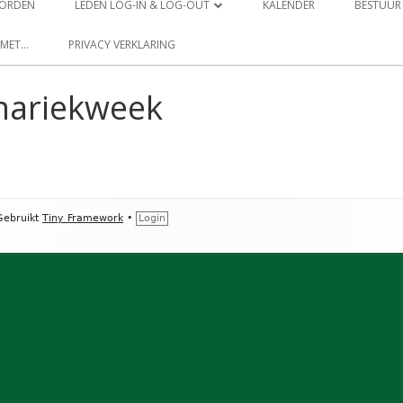
 WORDEN
LEDEN LOG-IN & LOG-OUT
KALENDER
BESTUUR
LEDEN PROFIEL
 MET…
PRIVACY VERKLARING
LEDEN WACHTWOORD RESET
nariekweek
ebruikt
Tiny Framework
•
Login