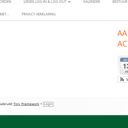
 WORDEN
LEDEN LOG-IN & LOG-OUT
KALENDER
BESTUUR
LEDEN PROFIEL
 MET…
PRIVACY VERKLARING
LEDEN WACHTWOORD RESET
A
Ho
AC
si
SE
1
z
V
ebruikt
Tiny Framework
•
Login