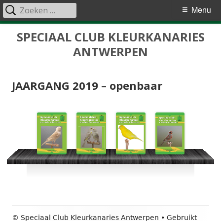
Zoeken
Primair
Menu
naar:
menu
Spring
SPECIAAL CLUB KLEURKANARIES
naar
ANTWERPEN
inhoud
JAARGANG 2019 – openbaar
Footer
© Speciaal Club Kleurkanaries Antwerpen
•
Gebruikt